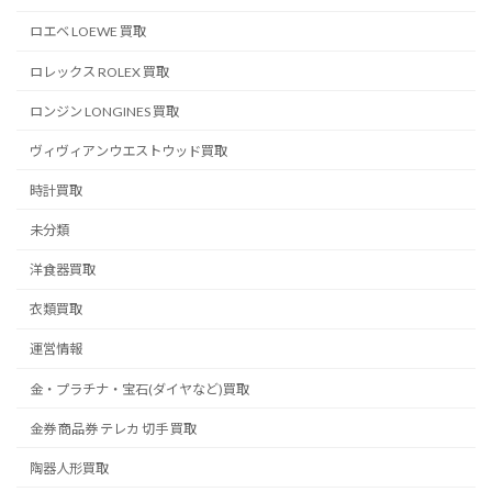
ロエベ LOEWE 買取
ロレックス ROLEX 買取
ロンジン LONGINES 買取
ヴィヴィアンウエストウッド買取
時計買取
未分類
洋食器買取
衣類買取
運営情報
金・プラチナ・宝石(ダイヤなど)買取
金券 商品券 テレカ 切手 買取
陶器人形買取