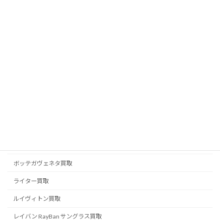
ピアジェ PIAGET 買取
フェラガモ買取
フェンディ FENDI 買取
ブライトリング買取
ブランドジュエリー買取
ブランド品買取
ブルガリ BVLGARI 買取
プラダ PRADA 買取
ベルルッティ BERLUTI 買取
ボッテガヴェネタ買取
ライター買取
ルイヴィトン買取
レイバン RayBan サングラス買取