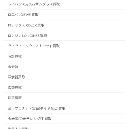
レイバン RayBan サングラス買取
ロエベ LOEWE 買取
ロレックス ROLEX 買取
ロンジン LONGINES 買取
ヴィヴィアンウエストウッド買取
時計買取
未分類
洋食器買取
衣類買取
運営情報
金・プラチナ・宝石(ダイヤなど)買取
金券 商品券 テレカ 切手 買取