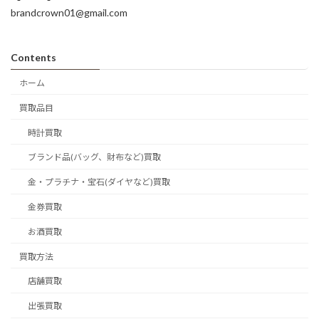
brandcrown01@gmail.com
Contents
ホーム
買取品目
時計買取
ブランド品(バッグ、財布など)買取
金・プラチナ・宝石(ダイヤなど)買取
金券買取
お酒買取
買取方法
店舗買取
出張買取