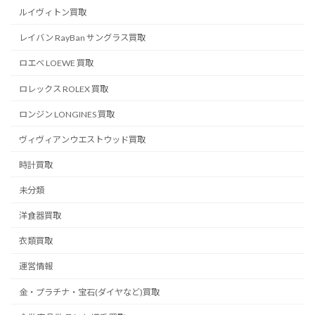
ルイヴィトン買取
レイバン RayBan サングラス買取
ロエベ LOEWE 買取
ロレックス ROLEX 買取
ロンジン LONGINES 買取
ヴィヴィアンウエストウッド買取
時計買取
未分類
洋食器買取
衣類買取
運営情報
金・プラチナ・宝石(ダイヤなど)買取