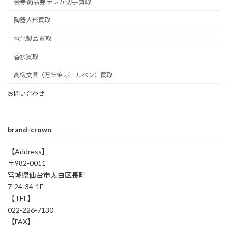
金券 商品券 テレカ 切手 買取
陶器人形買取
電化製品 買取
香水買取
高級文具（万年筆 ボールペン）買取
お問い合わせ
brand-crown
【Address】
〒982-0011
宮城県仙台市太白区長町
7-24-34-1F
【TEL】
022-226-7130
【FAX】