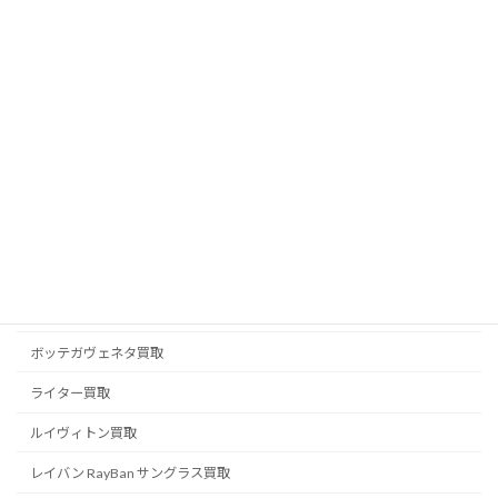
フェラガモ買取
フェンディ FENDI 買取
ブライトリング買取
ブランドジュエリー買取
ブランド品買取
ブルガリ BVLGARI 買取
プラダ PRADA 買取
ベルルッティ BERLUTI 買取
ボッテガヴェネタ買取
ライター買取
ルイヴィトン買取
レイバン RayBan サングラス買取