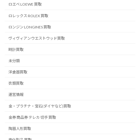
ロエベ LOEWE 買取
ロレックス ROLEX 買取
ロンジン LONGINES 買取
ヴィヴィアンウエストウッド買取
時計買取
未分類
洋食器買取
衣類買取
運営情報
金・プラチナ・宝石(ダイヤなど)買取
金券 商品券 テレカ 切手 買取
陶器人形買取
電化製品 買取