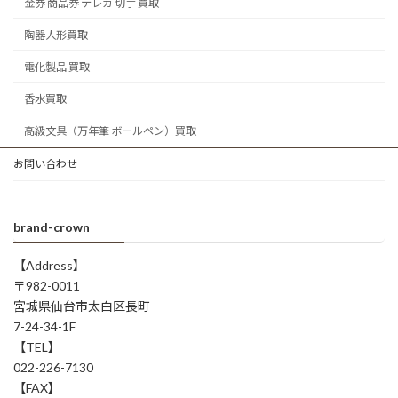
金券 商品券 テレカ 切手 買取
陶器人形買取
電化製品 買取
香水買取
高級文具（万年筆 ボールペン）買取
お問い合わせ
brand-crown
【Address】
〒982-0011
宮城県仙台市太白区長町
7-24-34-1F
【TEL】
022-226-7130
【FAX】