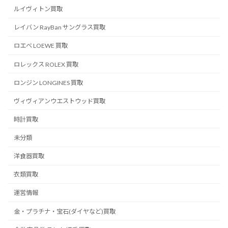
ルイヴィトン買取
レイバン RayBan サングラス買取
ロエベ LOEWE 買取
ロレックス ROLEX 買取
ロンジン LONGINES 買取
ヴィヴィアンウエストウッド買取
時計買取
未分類
洋食器買取
衣類買取
運営情報
金・プラチナ・宝石(ダイヤなど)買取