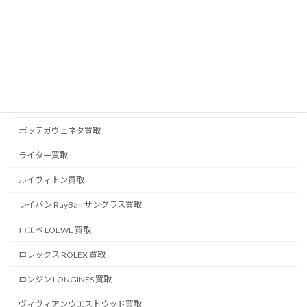
ブランドジュエリー買取
ブランド品買取
ブルガリ BVLGARI 買取
プラダ PRADA 買取
ベルルッティ BERLUTI 買取
ボッテガヴェネタ買取
ライター買取
ルイヴィトン買取
レイバン RayBan サングラス買取
ロエベ LOEWE 買取
ロレックス ROLEX 買取
ロンジン LONGINES 買取
ヴィヴィアンウエストウッド買取