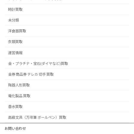
時計買取
未分類
洋食器買取
衣類買取
運営情報
金・プラチナ・宝石(ダイヤなど)買取
金券 商品券 テレカ 切手 買取
陶器人形買取
電化製品 買取
香水買取
高級文具（万年筆 ボールペン）買取
お問い合わせ