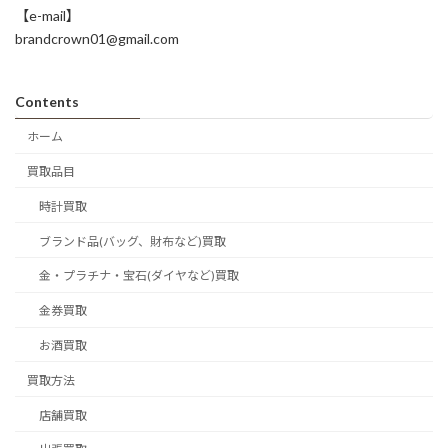
【e-mail】
brandcrown01@gmail.com
Contents
ホーム
買取品目
時計買取
ブランド品(バッグ、財布など)買取
金・プラチナ・宝石(ダイヤなど)買取
金券買取
お酒買取
買取方法
店舗買取