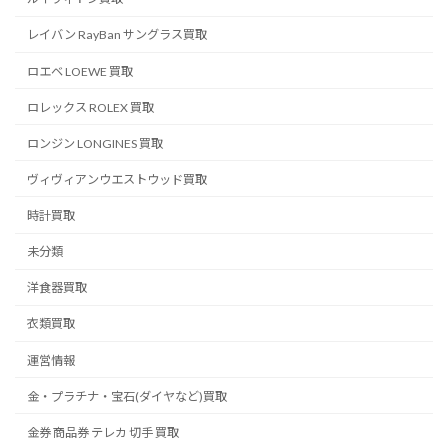
レイバン RayBan サングラス買取
ロエベ LOEWE 買取
ロレックス ROLEX 買取
ロンジン LONGINES 買取
ヴィヴィアンウエストウッド買取
時計買取
未分類
洋食器買取
衣類買取
運営情報
金・プラチナ・宝石(ダイヤなど)買取
金券 商品券 テレカ 切手 買取