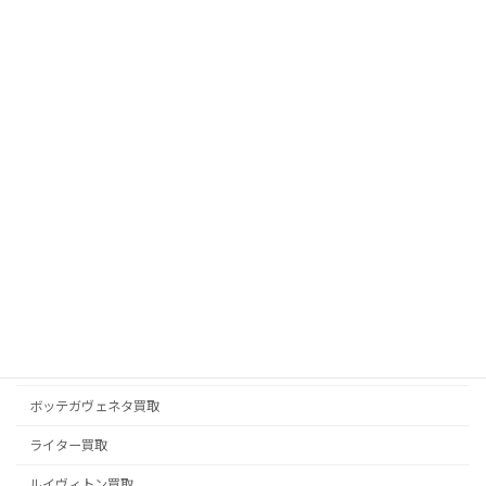
パネライ PANERAI 買取
ピアジェ PIAGET 買取
フェラガモ買取
フェンディ FENDI 買取
ブライトリング買取
ブランドジュエリー買取
ブランド品買取
ブルガリ BVLGARI 買取
プラダ PRADA 買取
ベルルッティ BERLUTI 買取
ボッテガヴェネタ買取
ライター買取
ルイヴィトン買取