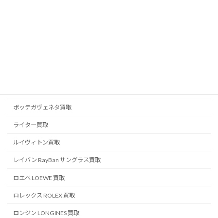
ブライトリング買取
ブランドジュエリー買取
ブランド品買取
ブルガリ BVLGARI 買取
プラダ PRADA 買取
ベルルッティ BERLUTI 買取
ボッテガヴェネタ買取
ライター買取
ルイヴィトン買取
レイバン RayBan サングラス買取
ロエベ LOEWE 買取
ロレックス ROLEX 買取
ロンジン LONGINES 買取