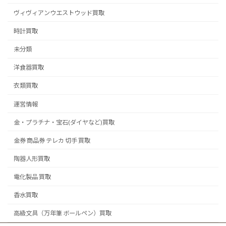
ヴィヴィアンウエストウッド買取
時計買取
未分類
洋食器買取
衣類買取
運営情報
金・プラチナ・宝石(ダイヤなど)買取
金券 商品券 テレカ 切手 買取
陶器人形買取
電化製品 買取
香水買取
高級文具（万年筆 ボールペン）買取