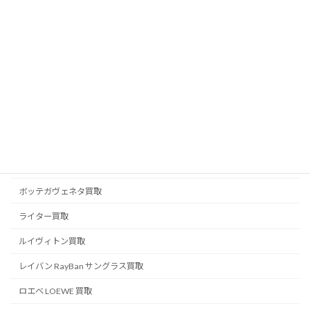
フェンディ FENDI 買取
ブライトリング買取
ブランドジュエリー買取
ブランド品買取
ブルガリ BVLGARI 買取
プラダ PRADA 買取
ベルルッティ BERLUTI 買取
ボッテガヴェネタ買取
ライター買取
ルイヴィトン買取
レイバン RayBan サングラス買取
ロエベ LOEWE 買取