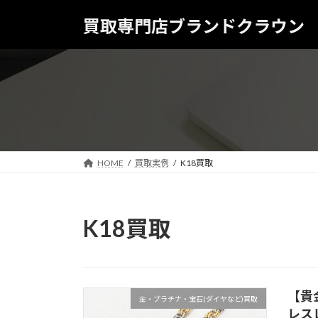
コ
ナ
買取専門店ブランドクラウン
ン
ビ
テ
ゲ
ン
ー
ツ
シ
へ
ョ
ス
ン
キ
に
ッ
移
プ
動
HOME
買取実例
K18買取
K18買取
【貴
金・プラチナ・宝石(ダイヤなど)買取
レス