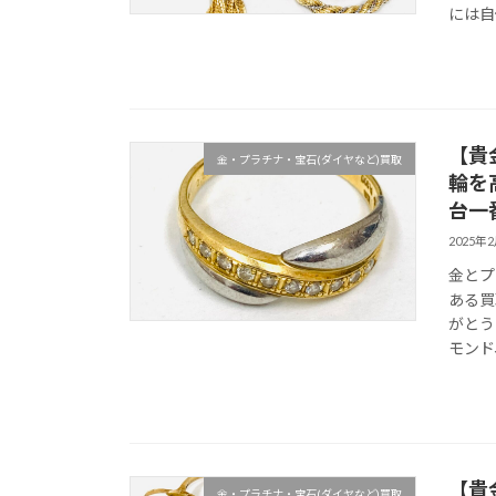
には自
【貴
金・プラチナ・宝石(ダイヤなど)買取
輪を
台一
2025年
金とプ
ある買
がとう
モンド
【貴
金・プラチナ・宝石(ダイヤなど)買取