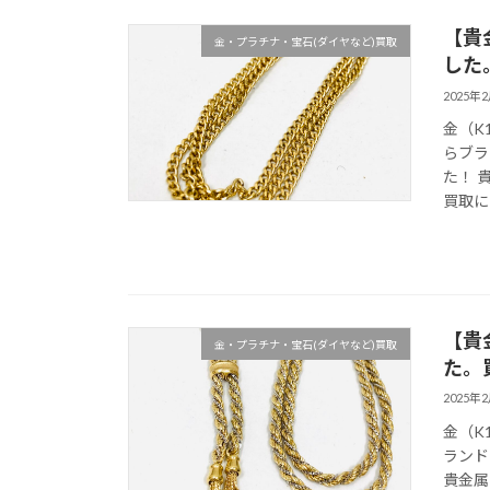
【貴
金・プラチナ・宝石(ダイヤなど)買取
した
2025年
金（K
らブラ
た！ 
買取に
【貴
金・プラチナ・宝石(ダイヤなど)買取
た。
2025年
金（K
ランド
貴金属