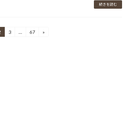
続きを読む
2
3
…
67
»
固
固
固
定
定
定
ペ
ペ
ペ
ー
ー
ー
ジ
ジ
ジ