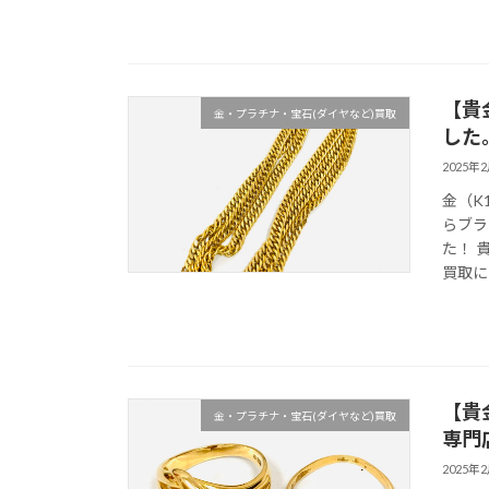
【貴
金・プラチナ・宝石(ダイヤなど)買取
した
2025年
金（K
らブラ
た！ 
買取に
【貴
金・プラチナ・宝石(ダイヤなど)買取
専門
2025年