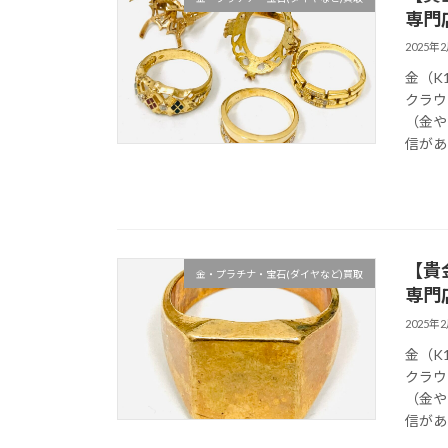
専門
2025年
金（K
クラウ
（金や
信があ
【貴
金・プラチナ・宝石(ダイヤなど)買取
専門
2025年
金（K
クラウ
（金や
信があ