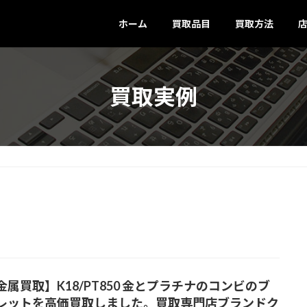
ホーム
買取品目
買取方法
買取実例
金属買取】K18/PT850 金とプラチナのコンビのブ
レットを高価買取しました。買取専門店ブランドク