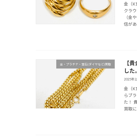
金（K
クラウ
（金や
信があ
【貴
金・プラチナ・宝石(ダイヤなど)買取
した
2025年
金（K
らブラ
た！ 
買取に