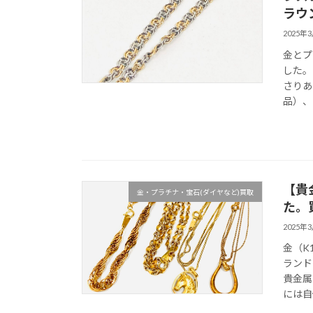
ラウ
2025年
金とプ
した。
さりあ
品）、
【貴
金・プラチナ・宝石(ダイヤなど)買取
た。
2025年
金（K
ランド
貴金属
には自