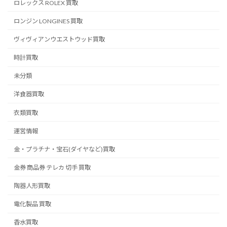
ロレックス ROLEX 買取
ロンジン LONGINES 買取
ヴィヴィアンウエストウッド買取
時計買取
未分類
洋食器買取
衣類買取
運営情報
金・プラチナ・宝石(ダイヤなど)買取
金券 商品券 テレカ 切手 買取
陶器人形買取
電化製品 買取
香水買取