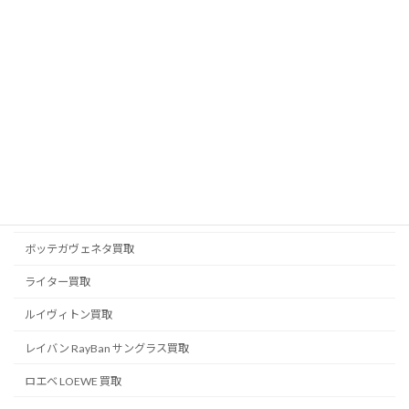
フェンディ FENDI 買取
ブライトリング買取
ブランドジュエリー買取
ブランド品買取
ブルガリ BVLGARI 買取
プラダ PRADA 買取
ベルルッティ BERLUTI 買取
ボッテガヴェネタ買取
ライター買取
ルイヴィトン買取
レイバン RayBan サングラス買取
ロエベ LOEWE 買取