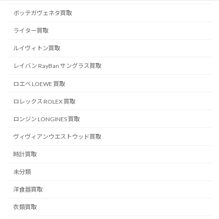
ボッテガヴェネタ買取
ライター買取
ルイヴィトン買取
レイバン RayBan サングラス買取
ロエベ LOEWE 買取
ロレックス ROLEX 買取
ロンジン LONGINES 買取
ヴィヴィアンウエストウッド買取
時計買取
未分類
洋食器買取
衣類買取