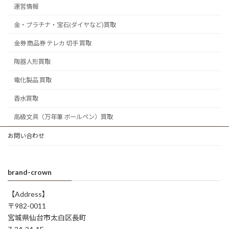
運営情報
金・プラチナ・宝石(ダイヤなど)買取
金券 商品券 テレカ 切手 買取
陶器人形買取
電化製品 買取
香水買取
高級文具（万年筆 ボールペン）買取
お問い合わせ
brand-crown
【Address】
〒982-0011
宮城県仙台市太白区長町