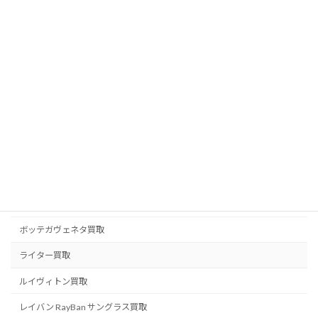
フェラガモ買取
フェンディ FENDI 買取
ブライトリング買取
ブランドジュエリー買取
ブランド品買取
ブルガリ BVLGARI 買取
プラダ PRADA 買取
ベルルッティ BERLUTI 買取
ボッテガヴェネタ買取
ライター買取
ルイヴィトン買取
レイバン RayBan サングラス買取