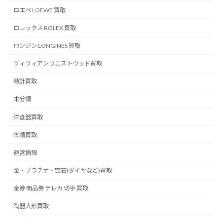
ロエベ LOEWE 買取
ロレックス ROLEX 買取
ロンジン LONGINES 買取
ヴィヴィアンウエストウッド買取
時計買取
未分類
洋食器買取
衣類買取
運営情報
金・プラチナ・宝石(ダイヤなど)買取
金券 商品券 テレカ 切手 買取
陶器人形買取