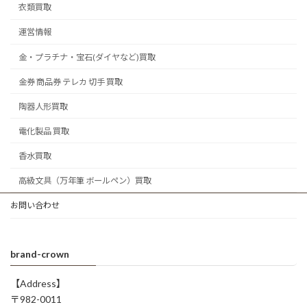
衣類買取
運営情報
金・プラチナ・宝石(ダイヤなど)買取
金券 商品券 テレカ 切手 買取
陶器人形買取
電化製品 買取
香水買取
高級文具（万年筆 ボールペン）買取
お問い合わせ
brand-crown
【Address】
〒982-0011