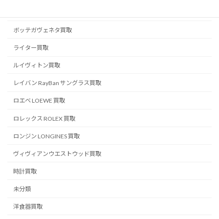
ベルルッティ BERLUTI 買取
ボッテガヴェネタ買取
ライター買取
ルイヴィトン買取
レイバン RayBan サングラス買取
ロエベ LOEWE 買取
ロレックス ROLEX 買取
ロンジン LONGINES 買取
ヴィヴィアンウエストウッド買取
時計買取
未分類
洋食器買取