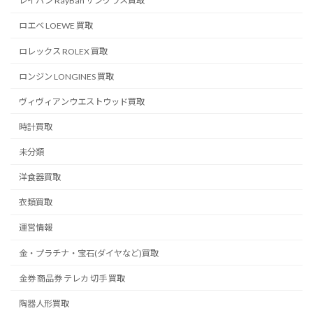
レイバン RayBan サングラス買取
ロエベ LOEWE 買取
ロレックス ROLEX 買取
ロンジン LONGINES 買取
ヴィヴィアンウエストウッド買取
時計買取
未分類
洋食器買取
衣類買取
運営情報
金・プラチナ・宝石(ダイヤなど)買取
金券 商品券 テレカ 切手 買取
陶器人形買取