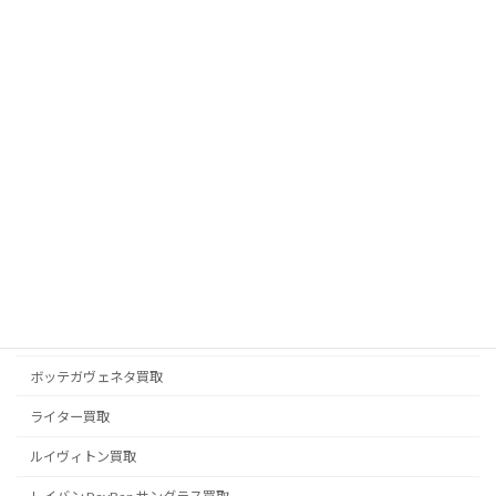
ピアジェ PIAGET 買取
フェラガモ買取
フェンディ FENDI 買取
ブライトリング買取
ブランドジュエリー買取
ブランド品買取
ブルガリ BVLGARI 買取
プラダ PRADA 買取
ベルルッティ BERLUTI 買取
ボッテガヴェネタ買取
ライター買取
ルイヴィトン買取