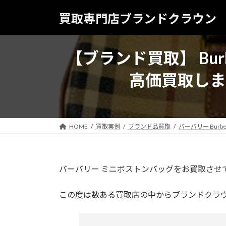
コ
ナ
買取専門店ブランドクラウン
ン
ビ
テ
ゲ
ン
ー
【ブランド買取】 Bur
ツ
シ
へ
ョ
高価買取しま
ス
ン
キ
に
ッ
移
プ
動
HOME
買取実例
ブランド品買取
バーバリー Burbe
バーバリー ミニボストンバッグをお買取させ
この度は数ある買取店の中からブランドクラ