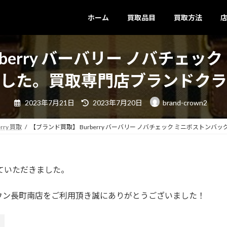
ホーム
買取品目
買取方法
berry バーバリー ノバチェ
した。買取専門店ブランドクラ
最
2023年7月21日
2023年7月20日
brand-crown2
終
更
新
日
rry 買取
【ブランド買取】 Burberry バーバリー ノバチェック ミニボスト
時
:
ていただきました。
ウン長町南店をご利用頂き誠にありがとうございました！