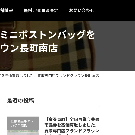
店舗情報
無料LINE買取査定
お問い合わせ
ック ミニボストンバッグを
ウン長町南店
ンバッグを高価買取しました。買取専門店ブランドクラウン長町南店
最近の投稿
【金券買取】全国百貨店共通
金券 商品券 テレ
商品券を高価買取しました。
カ 切手 買取
買取専門店ブランドクラウン