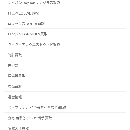
レイバン RayBan サングラス買取
ロエベ LOEWE 買取
ロレックス ROLEX 買取
ロンジン LONGINES 買取
ヴィヴィアンウエストウッド買取
時計買取
未分類
洋食器買取
衣類買取
運営情報
金・プラチナ・宝石(ダイヤなど)買取
金券 商品券 テレカ 切手 買取
陶器人形買取