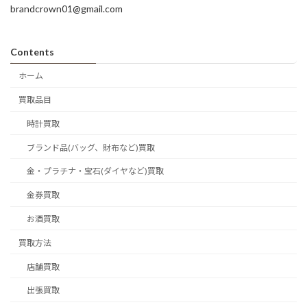
brandcrown01@gmail.com
Contents
ホーム
買取品目
時計買取
ブランド品(バッグ、財布など)買取
金・プラチナ・宝石(ダイヤなど)買取
金券買取
お酒買取
買取方法
店舗買取
出張買取