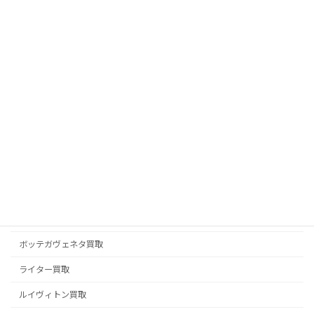
ピアジェ PIAGET 買取
フェラガモ買取
フェンディ FENDI 買取
ブライトリング買取
ブランドジュエリー買取
ブランド品買取
ブルガリ BVLGARI 買取
プラダ PRADA 買取
ベルルッティ BERLUTI 買取
ボッテガヴェネタ買取
ライター買取
ルイヴィトン買取