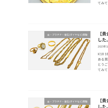
てみて
【貴
金・プラチナ・宝石(ダイヤなど)買取
した
2025年
K18
ある買
とうご
てみて
【貴
金・プラチナ・宝石(ダイヤなど)買取
した