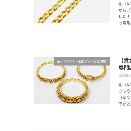
金（K
からブ
した！
の買取
【貴
金・プラチナ・宝石(ダイヤなど)買取
専門
2025年
金（K
クラウ
（金や
信があ