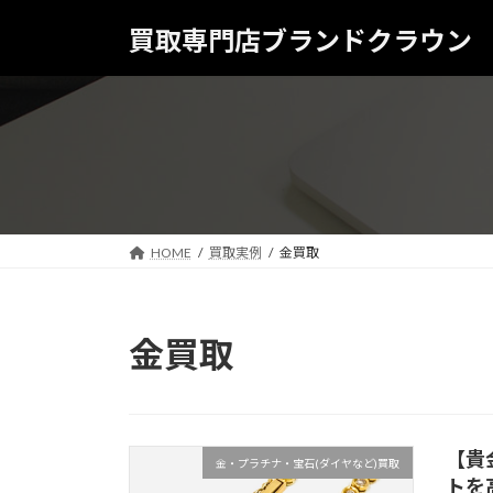
コ
ナ
買取専門店ブランドクラウン
ン
ビ
テ
ゲ
ン
ー
ツ
シ
へ
ョ
ス
ン
キ
に
ッ
移
プ
動
HOME
買取実例
金買取
金買取
【貴
金・プラチナ・宝石(ダイヤなど)買取
トを