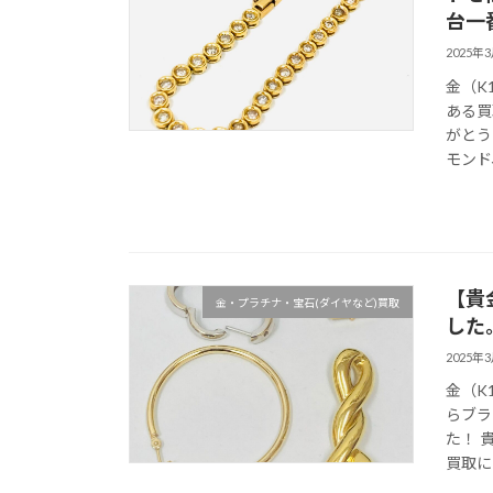
台一
2025年
金（K
ある買
がとう
モンド
【貴
金・プラチナ・宝石(ダイヤなど)買取
した
2025年
金（K
らブラ
た！ 
買取に