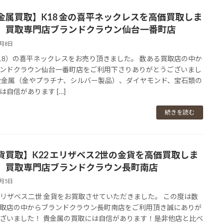
金属買取】K18 金の喜平ネックレスを高価買取しま
。買取専門店ブランドクラウン仙台一番町店
3月8日
18）の喜平ネックレスをお売り頂きました。 数ある買取店の中か
ンドクラウン仙台一番町店をご利用下さりありがとうございまし
貴金属（金やプラチナ、シルバー製品）、ダイヤモンド、宝石類の
は自信があります […]
続きを読む
貨買取】K22 エリザベス2世の金貨を高価買取しま
。買取専門店ブランドクラウン長町南店
3月5日
 エリザベス二世 金貨をお買取させていただきました。 この度は数
取店の中からブランドクラウン長町南店をご利用頂き誠にありが
ざいました！ 貴金属の買取には自信があります！是非他店と比べ