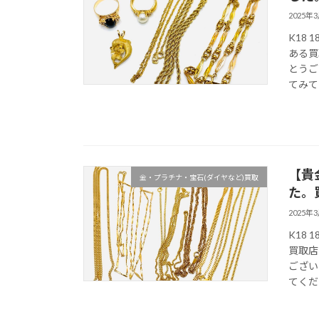
2025年
K18
ある買
とうご
てみて
【貴
金・プラチナ・宝石(ダイヤなど)買取
た。
2025年
K18
買取店
ござい
てくだ