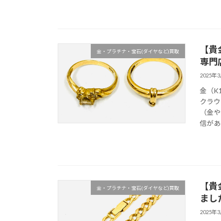
【貴
金・プラチナ・宝石(ダイヤなど)買取
専門
2025年
金（K
クラウ
（金や
信があ
【貴
金・プラチナ・宝石(ダイヤなど)買取
まし
2025年