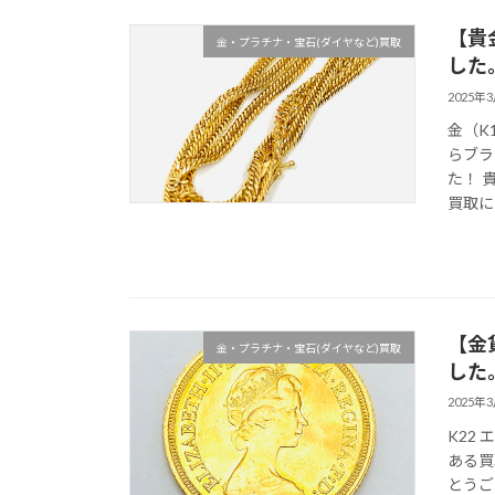
【貴
金・プラチナ・宝石(ダイヤなど)買取
した
2025年
金（K
らブラ
た！ 
買取に
【金
金・プラチナ・宝石(ダイヤなど)買取
した
2025年
K22
ある買
とうご