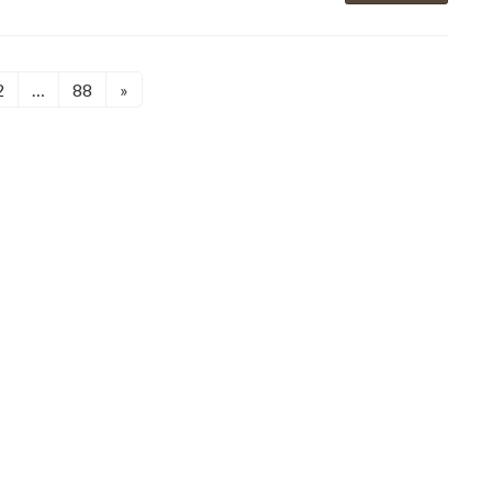
2
…
88
»
固
固
定
定
ペ
ペ
ー
ー
ジ
ジ