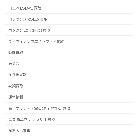
ロエベ LOEWE 買取
ロレックス ROLEX 買取
ロンジン LONGINES 買取
ヴィヴィアンウエストウッド買取
時計買取
未分類
洋食器買取
衣類買取
運営情報
金・プラチナ・宝石(ダイヤなど)買取
金券 商品券 テレカ 切手 買取
陶器人形買取