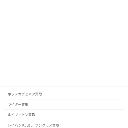
ピアジェ PIAGET 買取
フェラガモ買取
フェンディ FENDI 買取
ブライトリング買取
ブランドジュエリー買取
ブランド品買取
ブルガリ BVLGARI 買取
プラダ PRADA 買取
ベルルッティ BERLUTI 買取
ボッテガヴェネタ買取
ライター買取
ルイヴィトン買取
レイバン RayBan サングラス買取