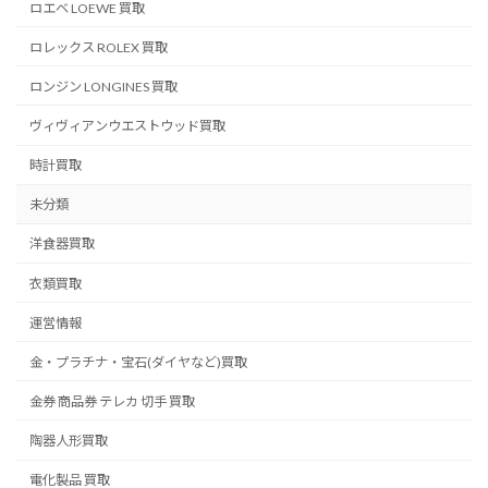
ロエベ LOEWE 買取
ロレックス ROLEX 買取
ロンジン LONGINES 買取
ヴィヴィアンウエストウッド買取
時計買取
未分類
洋食器買取
衣類買取
運営情報
金・プラチナ・宝石(ダイヤなど)買取
金券 商品券 テレカ 切手 買取
陶器人形買取
電化製品 買取