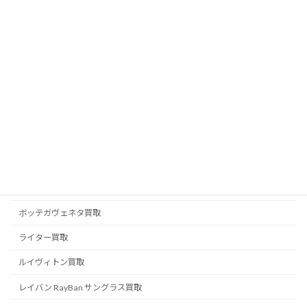
フェラガモ買取
フェンディ FENDI 買取
ブライトリング買取
ブランドジュエリー買取
ブランド品買取
ブルガリ BVLGARI 買取
プラダ PRADA 買取
ベルルッティ BERLUTI 買取
ボッテガヴェネタ買取
ライター買取
ルイヴィトン買取
レイバン RayBan サングラス買取