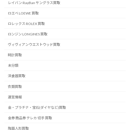
レイバン RayBan サングラス買取
ロエベ LOEWE 買取
ロレックス ROLEX 買取
ロンジン LONGINES 買取
ヴィヴィアンウエストウッド買取
時計買取
未分類
洋食器買取
衣類買取
運営情報
金・プラチナ・宝石(ダイヤなど)買取
金券 商品券 テレカ 切手 買取
陶器人形買取