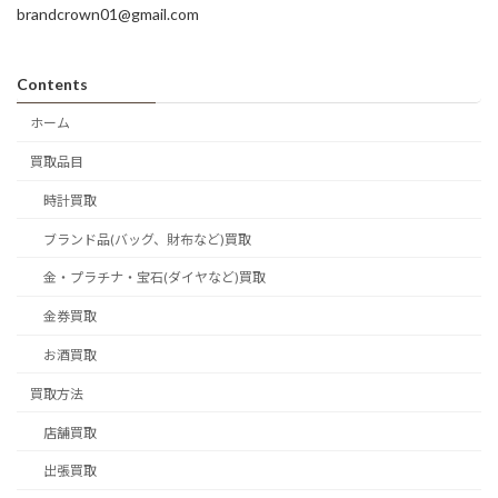
brandcrown01@gmail.com
Contents
ホーム
買取品目
時計買取
ブランド品(バッグ、財布など)買取
金・プラチナ・宝石(ダイヤなど)買取
金券買取
お酒買取
買取方法
店舗買取
出張買取