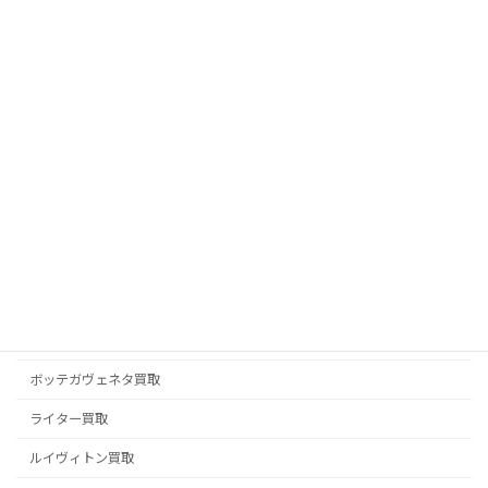
ピアジェ PIAGET 買取
フェラガモ買取
フェンディ FENDI 買取
ブライトリング買取
ブランドジュエリー買取
ブランド品買取
ブルガリ BVLGARI 買取
プラダ PRADA 買取
ベルルッティ BERLUTI 買取
ボッテガヴェネタ買取
ライター買取
ルイヴィトン買取